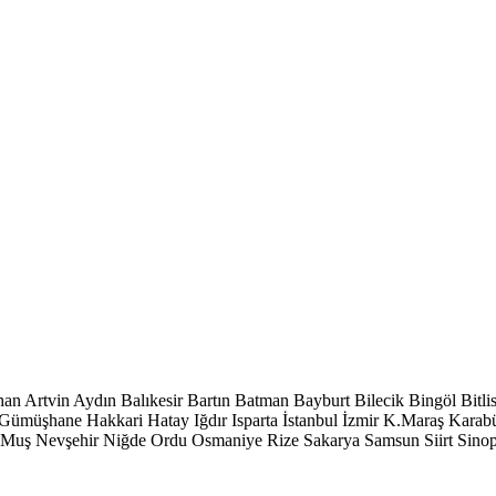
han
Artvin
Aydın
Balıkesir
Bartın
Batman
Bayburt
Bilecik
Bingöl
Bitli
Gümüşhane
Hakkari
Hatay
Iğdır
Isparta
İstanbul
İzmir
K.Maraş
Karab
Muş
Nevşehir
Niğde
Ordu
Osmaniye
Rize
Sakarya
Samsun
Siirt
Sino