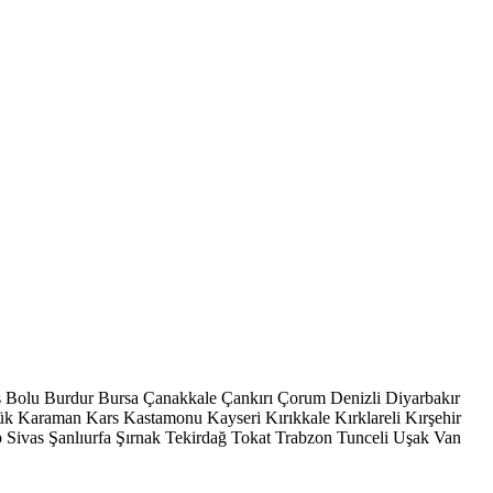
s
Bolu
Burdur
Bursa
Çanakkale
Çankırı
Çorum
Denizli
Diyarbakır
ük
Karaman
Kars
Kastamonu
Kayseri
Kırıkkale
Kırklareli
Kırşehir
p
Sivas
Şanlıurfa
Şırnak
Tekirdağ
Tokat
Trabzon
Tunceli
Uşak
Van