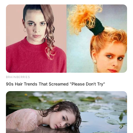
Mekan Önerisi
DOLAR
EURO
ALTIN
47,7111
55,1881
6.660,55
ANKARA
33 °C
PARÇALI BULUTLU