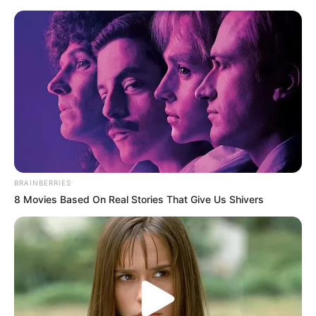
Mekan Önerisi
DOLAR
EURO
ALTIN
47,7010
55,0063
6.543,59
ANKARA
32 °C
AÇIK