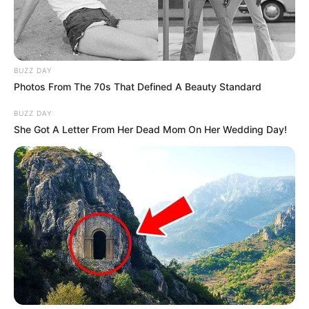
Anasayfa
»
Galeri Resim
»
Esra Erol’da aranan Fatih
25.12.2024
0
871
A
A
+
-