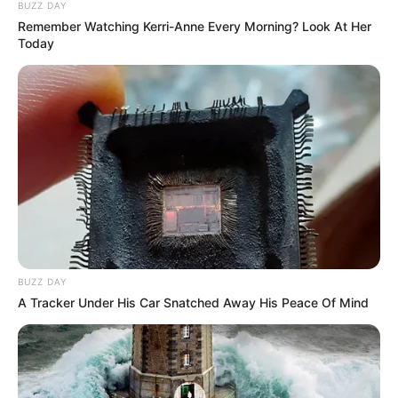
ÖNCEKİ KONU
SONRAKİ KONU
Adam 3 yaşındaki
Kanadalı bir grup
kızına bağırıp
bilim insanı keşfetti
çağırdı