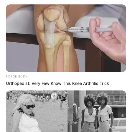
Mekan Önerisi
DOLAR
EURO
ALTIN
47,5844
55,1152
6.529,72
ANKARA
32 °C
PARÇALI BULUTLU
Esra Erol’da aranan Fatih