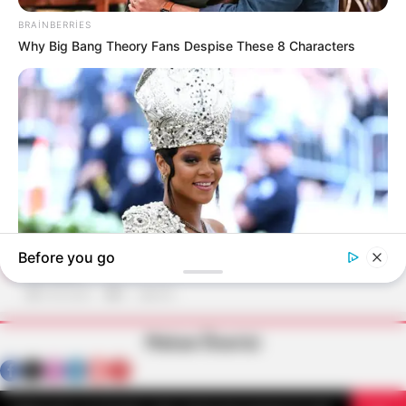
Bir İmam
11.05.2024
0
804
Mekan Önerisi