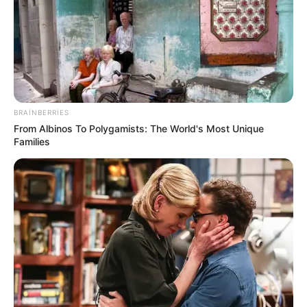
Anasayfa
»
Etiket: Bir İmam anlattı