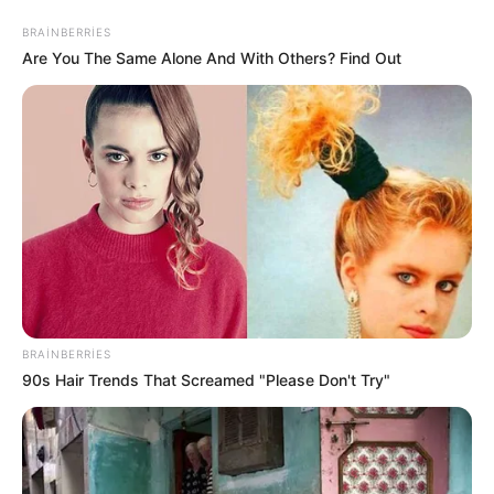
Mekan Önerisi
DOLAR
EURO
ALTIN
47,7010
55,0063
6.543,59
ANKARA
32 °C
AÇIK
Etiket:
Bir İmam anlattı