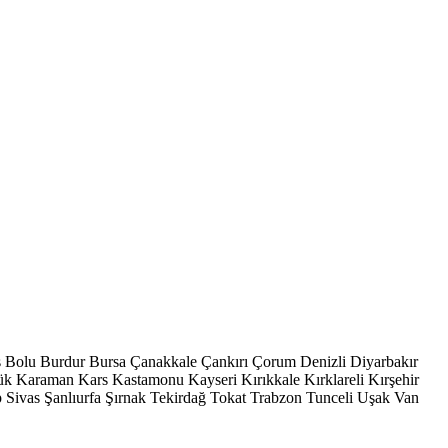
s
Bolu
Burdur
Bursa
Çanakkale
Çankırı
Çorum
Denizli
Diyarbakır
ük
Karaman
Kars
Kastamonu
Kayseri
Kırıkkale
Kırklareli
Kırşehir
p
Sivas
Şanlıurfa
Şırnak
Tekirdağ
Tokat
Trabzon
Tunceli
Uşak
Van