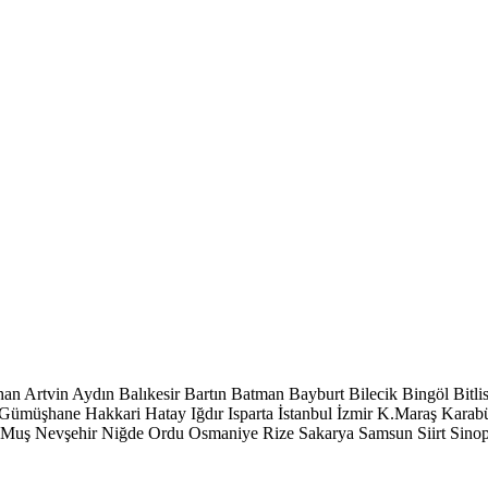
han
Artvin
Aydın
Balıkesir
Bartın
Batman
Bayburt
Bilecik
Bingöl
Bitli
Gümüşhane
Hakkari
Hatay
Iğdır
Isparta
İstanbul
İzmir
K.Maraş
Karab
Muş
Nevşehir
Niğde
Ordu
Osmaniye
Rize
Sakarya
Samsun
Siirt
Sino