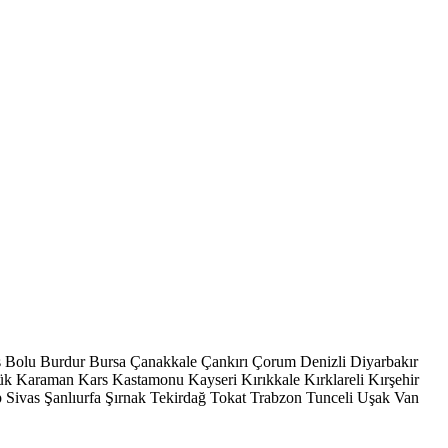
s
Bolu
Burdur
Bursa
Çanakkale
Çankırı
Çorum
Denizli
Diyarbakır
ük
Karaman
Kars
Kastamonu
Kayseri
Kırıkkale
Kırklareli
Kırşehir
p
Sivas
Şanlıurfa
Şırnak
Tekirdağ
Tokat
Trabzon
Tunceli
Uşak
Van