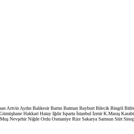
han
Artvin
Aydın
Balıkesir
Bartın
Batman
Bayburt
Bilecik
Bingöl
Bitli
Gümüşhane
Hakkari
Hatay
Iğdır
Isparta
İstanbul
İzmir
K.Maraş
Karab
Muş
Nevşehir
Niğde
Ordu
Osmaniye
Rize
Sakarya
Samsun
Siirt
Sino