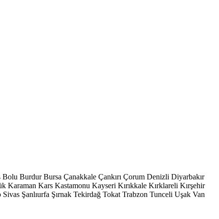
s
Bolu
Burdur
Bursa
Çanakkale
Çankırı
Çorum
Denizli
Diyarbakır
ük
Karaman
Kars
Kastamonu
Kayseri
Kırıkkale
Kırklareli
Kırşehir
p
Sivas
Şanlıurfa
Şırnak
Tekirdağ
Tokat
Trabzon
Tunceli
Uşak
Van