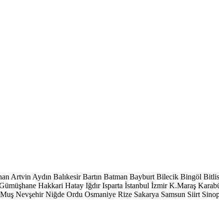
han
Artvin
Aydın
Balıkesir
Bartın
Batman
Bayburt
Bilecik
Bingöl
Bitli
Gümüşhane
Hakkari
Hatay
Iğdır
Isparta
İstanbul
İzmir
K.Maraş
Karab
Muş
Nevşehir
Niğde
Ordu
Osmaniye
Rize
Sakarya
Samsun
Siirt
Sino